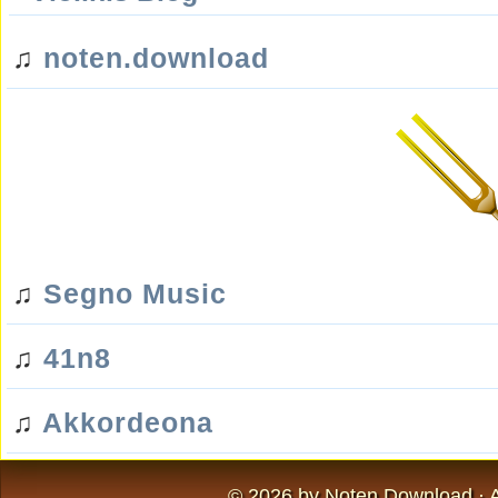
♫
noten.download
♫
Segno Music
♫
41n8
♫
Akkordeona
© 2026 by
Noten.Download
· 