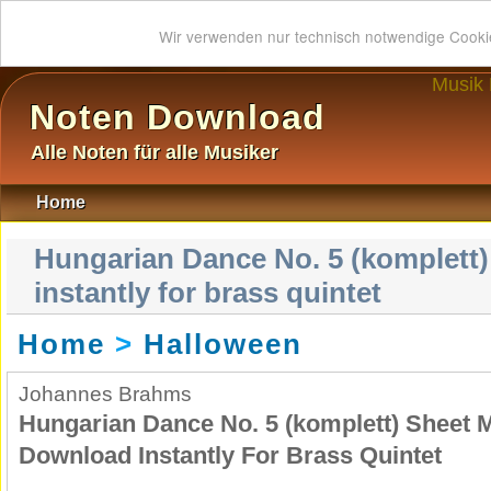
Wir verwenden nur technisch notwendige Cook
Musik
Noten Download
Alle Noten für alle Musiker
Home
Hungarian Dance No. 5 (komplett
instantly for brass quintet
Home
>
Halloween
Johannes Brahms
Hungarian Dance No. 5 (komplett) Sheet 
Download Instantly For Brass Quintet