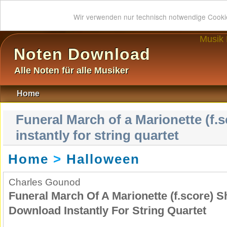
Wir verwenden nur technisch notwendige Cook
Musik
Noten Download
Alle Noten für alle Musiker
Home
Funeral March of a Marionette (f.
instantly for string quartet
Home
>
Halloween
Charles Gounod
Funeral March Of A Marionette (f.score) S
Download Instantly For String Quartet