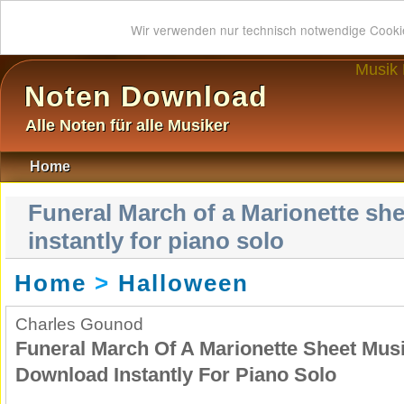
Wir verwenden nur technisch notwendige Cook
Musik
Noten Download
Alle Noten für alle Musiker
Home
Funeral March of a Marionette sh
instantly for piano solo
Home
>
Halloween
Charles Gounod
Funeral March Of A Marionette Sheet Mus
Download Instantly For Piano Solo