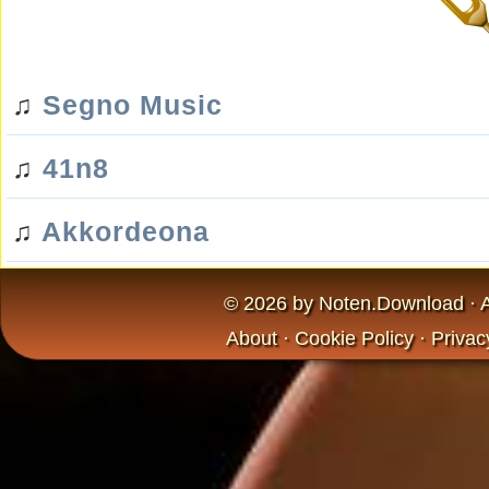
♫
Segno Music
♫
41n8
♫
Akkordeona
© 2026 by
Noten.Download
· 
About
·
Cookie Policy
·
Privac